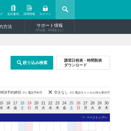
ング
会社案内
採用情報
ログイン
サポート情報
約方法
（申込書・助成金など）
講習日程表・時間割表
絞り込み検索
ダウンロード
WEB予約締切
空きなし
※1 電話予約可
※2 電話キャンセル待ち受付可
15
16
17
18
19
20
21
22
23
24
25
26
27
28
29
30
水
木
金
土
日
月
火
水
木
金
土
日
月
火
水
木
ページトップへ