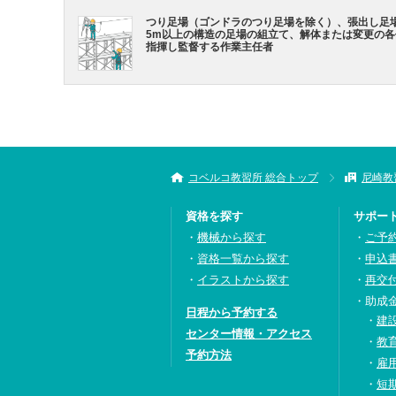
つり足場（ゴンドラのつり足場を除く）、張出し足
5m以上の構造の足場の組立て、解体または変更の
指揮し監督する作業主任者
コベルコ教習所 総合トップ
尼崎教
資格を探す
サポー
機械から探す
ご予
資格一覧から探す
申込
イラストから探す
再交
助成
日程から予約する
建
センター情報・アクセス
教
予約方法
雇
短