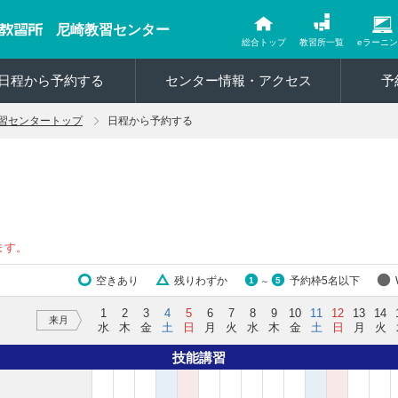
尼崎教習センター
総合トップ
教習所一覧
eラーニ
日程から予約する
センター情報・アクセス
予
習センタートップ
日程から予約する
ます。
空きあり
残りわずか
予約枠5名以下
1
5
～
1
2
3
4
5
6
7
8
9
10
11
12
13
14
来月
水
木
金
土
日
月
火
水
木
金
土
日
月
火
技能講習