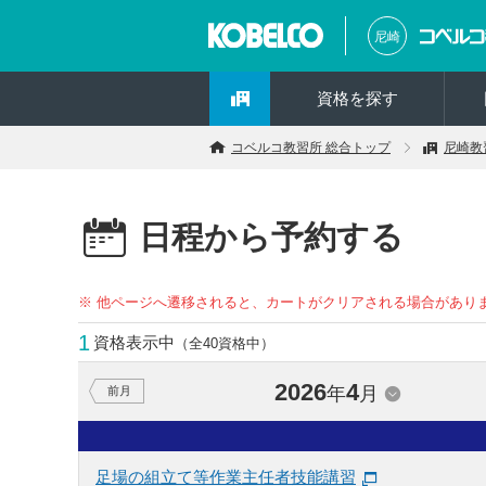
尼崎
資格を探す
コベルコ教習所 総合トップ
尼崎教
日程から予約する
※ 他ページへ遷移されると、カートがクリアされる場合があり
1
資格表示中
（全40資格中）
2026
4
年
月
前月
足場の組立て等作業主任者技能講習