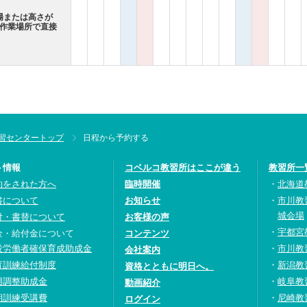
場または高さが
各作業場所で直接
習センタートップ
日程から予約する
ト情報
コベルコ教習所はここが違う
教習所一
約をされた方へ
臨時開催
北海道
書について
お知らせ
市川教
城会場
付・書替について
お客様の声
宇都宮
金・給付金について
コンテンツ
設労働者確保育成助成金
市川教
会社案内
育訓練給付制度
新潟教
資格とともに明日へ。
用調整助成金
岐阜教
動画紹介
期訓練受講費
尼崎教
ログイン