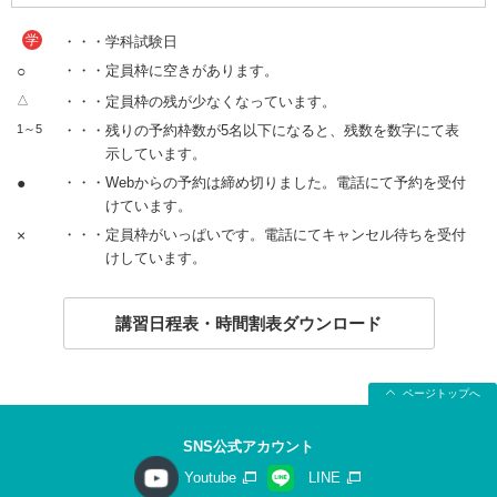
学
・・・学科試験日
○
・・・定員枠に空きがあります。
△
・・・定員枠の残が少なくなっています。
1～5
・・・残りの予約枠数が5名以下になると、残数を数字にて表
示しています。
●
・・・Webからの予約は締め切りました。電話にて予約を受付
けています。
×
・・・定員枠がいっぱいです。電話にてキャンセル待ちを受付
けしています。
講習日程表・時間割表ダウンロード
ページトップへ
SNS公式アカウント
Youtube
LINE