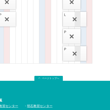
P
L
P
P
ページトップへ
覧
教習センター
明石教習センター