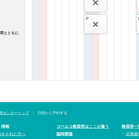
P
が荷とともに
習センタートップ
日程から予約する
ト情報
コベルコ教習所はここが違う
教習所一
約をされた方へ
臨時開催
北海道