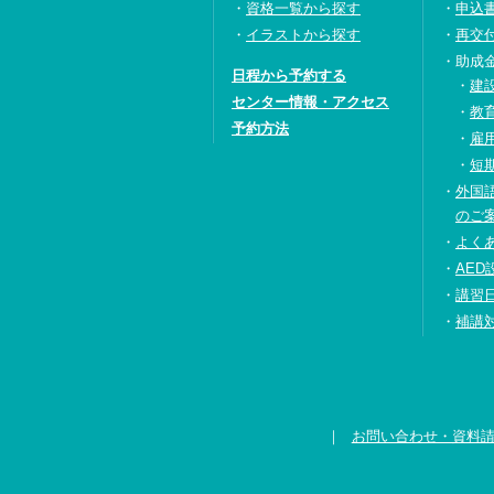
資格一覧から探す
申込
イラストから探す
再交
助成
日程から予約する
建
センター情報・アクセス
教
予約方法
雇
短
外国
のご
よく
AED
講習
補講
お問い合わせ・資料