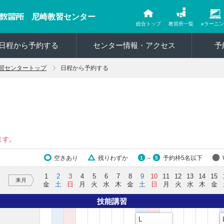
尼崎教習センター
総合トップ
教習所一覧
eラーニ
日程から予約する
センター情報・アクセス
予
習センタートップ
日程から予約する
ます。
空きあり
残りわずか
予約枠5名以下
1
5
～
1
2
3
4
5
6
7
8
9
10
11
12
13
14
15
来月
金
土
日
月
火
水
木
金
土
日
月
火
水
木
金
技能講習
L