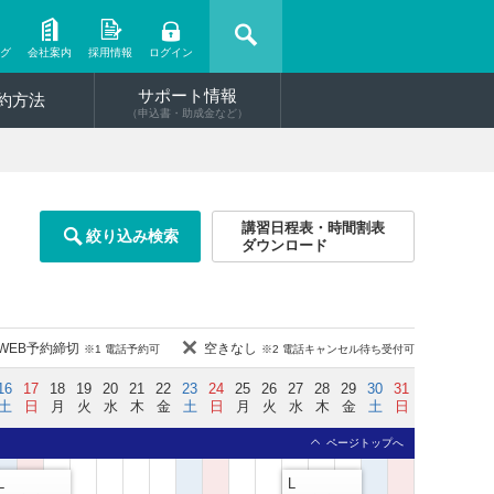
ング
会社案内
採用情報
ログイン
サポート情報
約方法
（申込書・助成金など）
講習日程表・時間割表
絞り込み検索
ダウンロード
WEB予約締切
空きなし
※1 電話予約可
※2 電話キャンセル待ち受付可
16
17
18
19
20
21
22
23
24
25
26
27
28
29
30
31
土
日
月
火
水
木
金
土
日
月
火
水
木
金
土
日
ページトップへ
L
L