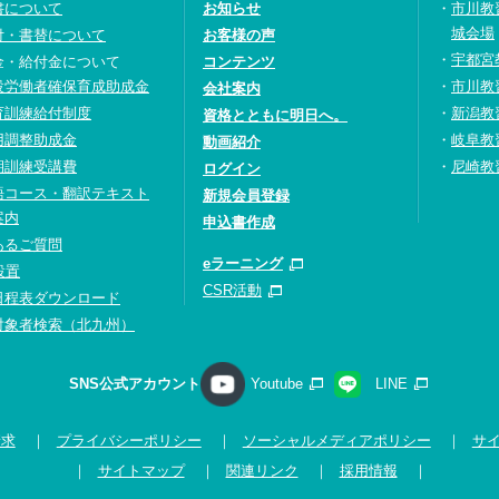
書について
お知らせ
市川教
城会場
付・書替について
お客様の声
宇都宮
金・給付金について
コンテンツ
設労働者確保育成助成金
市川教
会社案内
育訓練給付制度
新潟教
資格とともに明日へ。
用調整助成金
岐阜教
動画紹介
期訓練受講費
尼崎教
ログイン
語コース・翻訳テキスト
新規会員登録
案内
申込書作成
あるご質問
eラーニング
設置
CSR活動
日程表ダウンロード
対象者検索（北九州）
SNS公式アカウント
Youtube
LINE
請求
プライバシーポリシー
ソーシャルメディアポリシー
サ
サイトマップ
関連リンク
採用情報