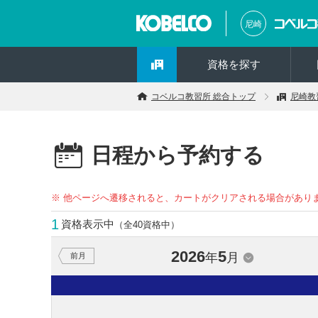
尼崎
資格を探す
コベルコ教習所 総合トップ
尼崎教
日程から予約する
※ 他ページへ遷移されると、カートがクリアされる場合があり
1
資格表示中
（全40資格中）
2026
5
年
月
前月