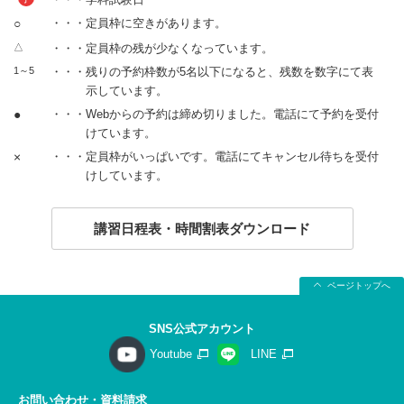
○
・・・定員枠に空きがあります。
△
・・・定員枠の残が少なくなっています。
1～5
・・・残りの予約枠数が5名以下になると、残数を数字にて表
示しています。
●
・・・Webからの予約は締め切りました。電話にて予約を受付
けています。
×
・・・定員枠がいっぱいです。電話にてキャンセル待ちを受付
けしています。
講習日程表・時間割表ダウンロード
ページトップへ
SNS公式アカウント
Youtube
LINE
お問い合わせ・資料請求