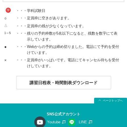
学
・・・学科試験日
○
・・・定員枠に空きがあります。
△
・・・定員枠の残が少なくなっています。
1～5
・・・残りの予約枠数が5名以下になると、残数を数字にて表
示しています。
●
・・・Webからの予約は締め切りました。電話にて予約を受付
けています。
×
・・・定員枠がいっぱいです。電話にてキャンセル待ちを受付
けしています。
講習日程表・時間割表ダウンロード
ページトップへ
SNS公式アカウント
Youtube
LINE