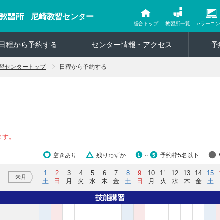
尼崎教習センター
総合トップ
教習所一覧
eラーニ
日程から予約する
センター情報・アクセス
予
習センタートップ
日程から予約する
ます。
空きあり
残りわずか
予約枠5名以下
1
5
～
1
2
3
4
5
6
7
8
9
10
11
12
13
14
15
来月
土
日
月
火
水
木
金
土
日
月
火
水
木
金
土
技能講習