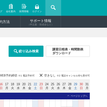
ング
会社案内
採用情報
ログイン
サポート情報
約方法
（申込書・助成金など）
講習日程表・時間割表
絞り込み検索
ダウンロード
WEB予約締切
空きなし
※1 電話予約可
※2 電話キャンセル待ち受付可
16
17
18
19
20
21
22
23
24
25
26
27
28
29
30
31
日
月
火
水
木
金
土
日
月
火
水
木
金
土
日
月
ページトップへ