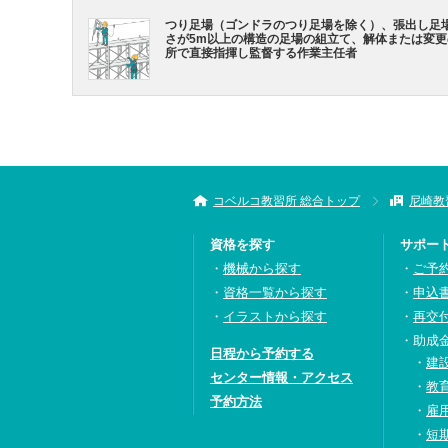
つり足場（ゴンドラのつり足場を除く）、張出し足
さが5m以上の構造の足場の組立て、解体または変
所で直接指揮し監督する作業主任者
コベルコ教習所 総合トップ
尼崎教
資格を探す
サポー
機械から探す
ご予
資格一覧から探す
申込
イラストから探す
再交
助成
日程から予約する
建
センター情報・アクセス
教
予約方法
雇
短