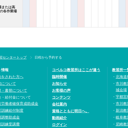
場または高
更の各作業場
習センタートップ
日程から予約する
ト情報
コベルコ教習所はここが違う
教習所一
約をされた方へ
臨時開催
北海道
書について
お知らせ
市川教
城会場
付・書替について
お客様の声
宇都宮
金・給付金について
コンテンツ
設労働者確保育成助成金
市川教
会社案内
育訓練給付制度
新潟教
資格とともに明日へ。
用調整助成金
岐阜教
動画紹介
期訓練受講費
尼崎教
ログイン