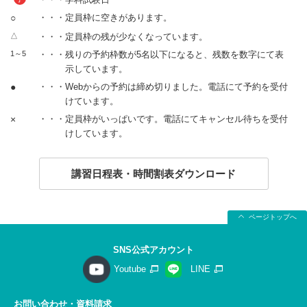
○
・・・定員枠に空きがあります。
△
・・・定員枠の残が少なくなっています。
1～5
・・・残りの予約枠数が5名以下になると、残数を数字にて表
示しています。
●
・・・Webからの予約は締め切りました。電話にて予約を受付
けています。
×
・・・定員枠がいっぱいです。電話にてキャンセル待ちを受付
けしています。
講習日程表・時間割表ダウンロード
ページトップへ
SNS公式アカウント
Youtube
LINE
お問い合わせ・資料請求