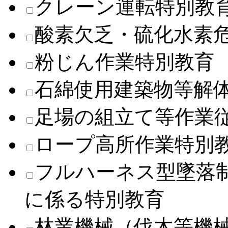
クレーン運転特別教
酸素欠乏・硫化水素
粉じん作業特別教育
石綿使用建築物等解
足場の組立て等作業
ロープ高所作業特別
フルハーネス型墜落
に係る特別教育
林業機械（伐木等機