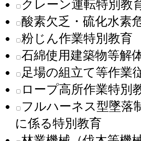
クレーン運転特別教
酸素欠乏・硫化水素
粉じん作業特別教育
石綿使用建築物等解
足場の組立て等作業
ロープ高所作業特別
フルハーネス型墜落
に係る特別教育
林業機械（伐木等機