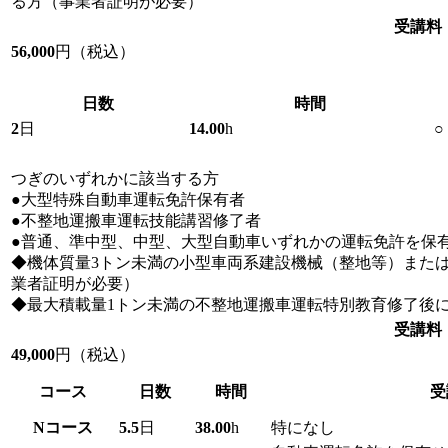
る方（事業者証明が必要）
受講料
56,000
円（税込）
日数
時間
2
日
14.00
h
○
つぎのいずれかに該当する方
●大型特殊自動車運転免許保有者
●不整地運搬車運転技能講習修了者
●普通、準中型、中型、大型自動車いずれかの運転免許を保
◆機体質量3トン未満の小型車両系建設機械（整地等）また
業者証明が必要）
◆最大積載量1トン未満の不整地運搬車運転特別教育修了後
受講料
49,000
円（税込）
コース
日数
時間
受
N
コース
5.5
日
38.00
h
特になし