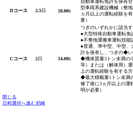
自動車運転免許を保有せ
型車両系建設機械（整地
D
コース
2.5
日
18.00
h
ヵ月以上の運転経験を有
要）
つぎのいずれかに該当す
●大型特殊自動車運転免
●不整地運搬車運転技能
●普通、準中型、中型、
許を保有し、つぎの◆い
C
コース
2
日
14.00
h
◆機体質量3トン未満の
等）または（解体用）運
上の運転経験を有する方
◆最大積載量1トン未満
修了後に3ヵ月以上の運
明が必要）
閉じる
日程選択へ進む
尼崎