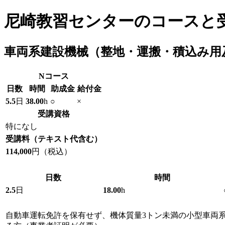
尼崎教習センターのコースと
車両系建設機械（整地・運搬・積込み用
N
コース
日数
時間
助成金
給付金
5.5
日
38.00
h
○
×
受講資格
特になし
受講料
（テキスト代含む）
114,000
円（税込）
日数
時間
2.5
日
18.00
h
自動車運転免許を保有せず、機体質量3トン未満の小型車両