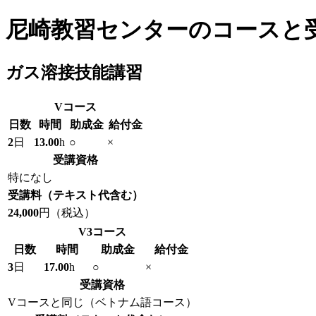
尼崎教習センターのコースと
ガス溶接技能講習
V
コース
日数
時間
助成金
給付金
2
日
13.00
h
○
×
受講資格
特になし
受講料
（テキスト代含む）
24,000
円（税込）
V3
コース
日数
時間
助成金
給付金
3
日
17.00
h
○
×
受講資格
Vコースと同じ（ベトナム語コース）