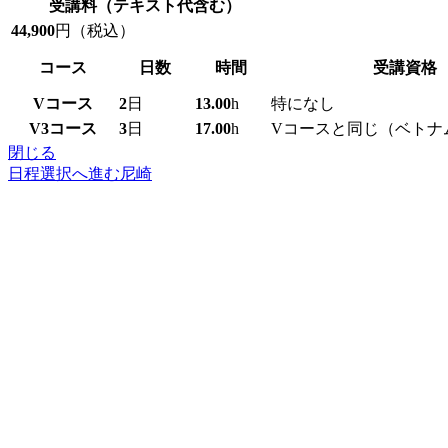
受講料
（テキスト代含む）
44,900
円（税込）
コース
日数
時間
受講資格
V
コース
2
日
13.00
h
特になし
V3
コース
3
日
17.00
h
Vコースと同じ（ベトナ
閉じる
日程選択へ進む
尼崎