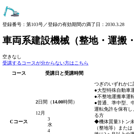
登録番号：第103号／登録の有効期間の満了日：2030.3.28
車両系建設機械（整地・運搬
空きなし
受講するコースが
分からない方はこちら
コース
受講日と受講時間
つぎのいずれかに
●大型特殊自動車
●不整地運搬車運
2
日間（
14.00
時間）
●普通、準中型、
運転免許を保有し
12月
る方
3
C
コース
◆機体質量3トン
水
（整地等）または
4