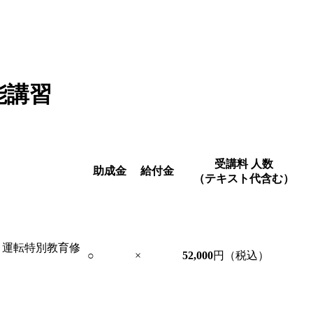
能講習
受講料
人数
助成金
給付金
（テキスト代含む）
）運転特別教育修
○
×
52,000
円（税込）