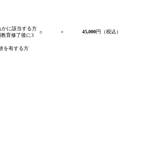
れかに該当する方
45,000
円（税込）
○
×
教育修了後に3
験を有する方