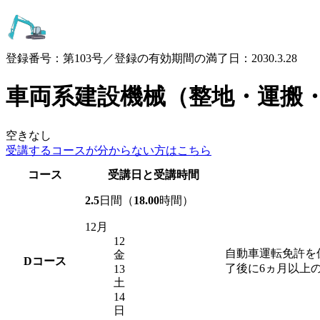
登録番号：第103号／登録の有効期間の満了日：2030.3.28
車両系建設機械（整地・運搬
空きなし
受講するコースが
分からない方はこちら
コース
受講日と受講時間
2.5
日間（
18.00
時間）
12月
12
自動車運転免許を
金
D
コース
了後に6ヵ月以上
13
土
14
日