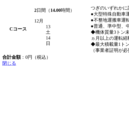
つぎのいずれかに
2
日間（
14.00
時間）
●大型特殊自動車
●不整地運搬車運
12月
●普通、準中型、
13
C
コース
土
◆機体質量3トン
14
ヵ月以上の運転経
日
◆最大積載量1ト
（事業者証明が必
合計金額
：
0
円（税込）
閉じる