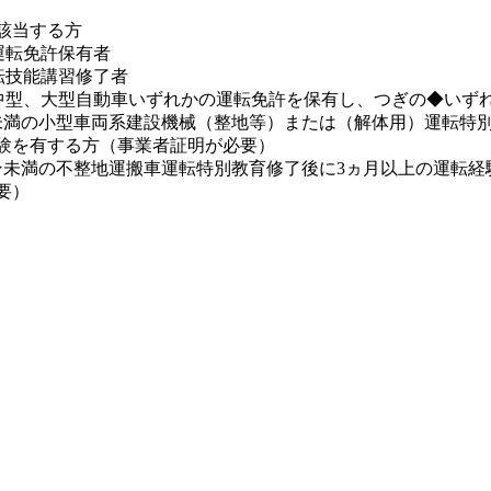
該当する方
運転免許保有者
転技能講習修了者
中型、大型自動車いずれかの運転免許を保有し、つぎの◆いず
未満の小型車両系建設機械（整地等）または（解体用）運転特別
験を有する方（事業者証明が必要）
ン未満の不整地運搬車運転特別教育修了後に3ヵ月以上の運転経
要）