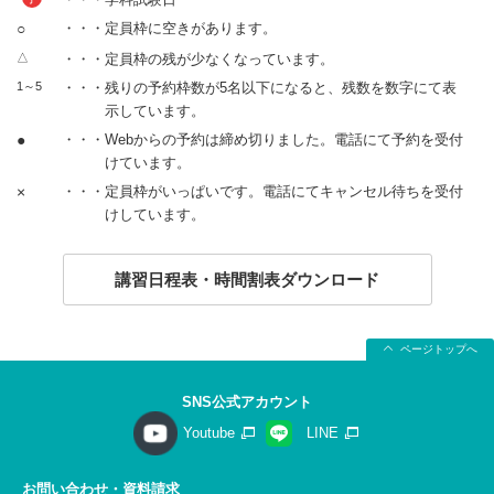
○
・・・定員枠に空きがあります。
△
・・・定員枠の残が少なくなっています。
1～5
・・・残りの予約枠数が5名以下になると、残数を数字にて表
示しています。
●
・・・Webからの予約は締め切りました。電話にて予約を受付
けています。
×
・・・定員枠がいっぱいです。電話にてキャンセル待ちを受付
けしています。
講習日程表・時間割表ダウンロード
ページトップへ
SNS公式アカウント
Youtube
LINE
お問い合わせ・資料請求