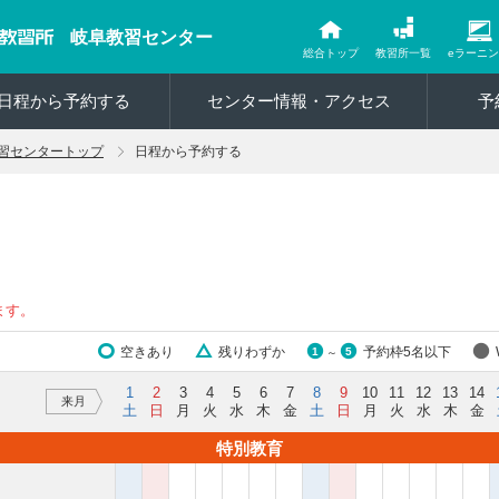
岐阜教習センター
総合トップ
教習所一覧
eラーニ
日程から予約する
センター情報・アクセス
予
習センタートップ
日程から予約する
ます。
空きあり
残りわずか
予約枠5名以下
1
5
～
1
2
3
4
5
6
7
8
9
10
11
12
13
14
来月
土
日
月
火
水
木
金
土
日
月
火
水
木
金
特別教育