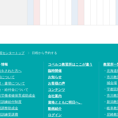
習センタートップ
日程から予約する
ト情報
コベルコ教習所はここが違う
教習所一
約をされた方へ
臨時開催
北海道
書について
お知らせ
市川教
城会場
付・書替について
お客様の声
宇都宮
金・給付金について
コンテンツ
設労働者確保育成助成金
市川教
会社案内
育訓練給付制度
新潟教
資格とともに明日へ。
用調整助成金
岐阜教
動画紹介
期訓練受講費
尼崎教
ログイン