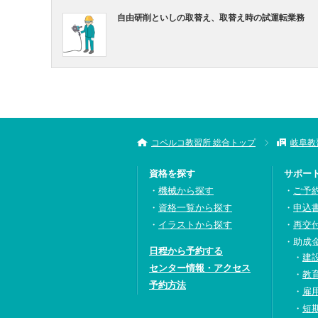
自由研削といしの取替え、取替え時の試運転業務
コベルコ教習所 総合トップ
岐阜教
資格を探す
サポー
機械から探す
ご予
資格一覧から探す
申込
イラストから探す
再交
助成
日程から予約する
建
センター情報・アクセス
教
予約方法
雇
短