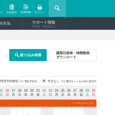
ング
会社案内
採用情報
ログイン
サポート情報
約方法
（申込書・助成金など）
講習日程表・時間割表
絞り込み検索
ダウンロード
WEB予約締切
空きなし
※1 電話予約可
※2 電話キャンセル待ち受付可
15
16
17
18
19
20
21
22
23
24
25
26
27
28
29
30
土
日
月
火
水
木
金
土
日
月
火
水
木
金
土
日
ページトップへ