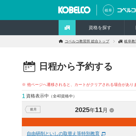
岐阜
資格を探す
コベルコ教習所 総合トップ
岐阜教
日程から予約する
※ 他ページへ遷移されると、カートがクリアされる場合があり
1
資格表示中
（全40資格中）
2025
11
年
月
前月
自由研削といしの取替え等特別教育