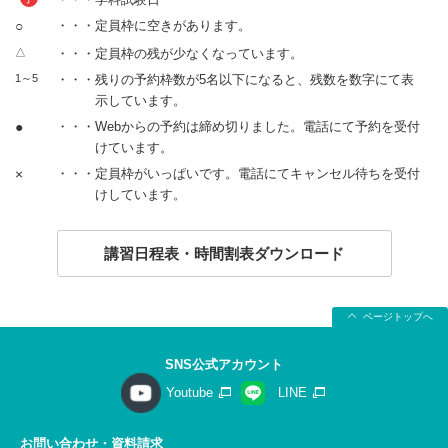
○
・・・定員枠に空きがあります。
△
・・・定員枠の残が少なくなっています。
1～5
・・・残りの予約枠数が5名以下になると、残数を数字にて表
示しています。
●
・・・Webからの予約は締め切りました。電話にて予約を受付
けています。
×
・・・定員枠がいっぱいです。電話にてキャンセル待ちを受付
けしています。
講習日程表・時間割表ダウンロード
ページトップへ
SNS公式アカウント
Youtube
LINE
お問い合わせ・資料請求