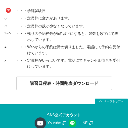
学
・・・学科試験日
○
・・・定員枠に空きがあります。
△
・・・定員枠の残が少なくなっています。
1～5
・・・残りの予約枠数が5名以下になると、残数を数字にて表
示しています。
●
・・・Webからの予約は締め切りました。電話にて予約を受付
けています。
×
・・・定員枠がいっぱいです。電話にてキャンセル待ちを受付
けしています。
講習日程表・時間割表ダウンロード
ページトップへ
SNS公式アカウント
Youtube
LINE