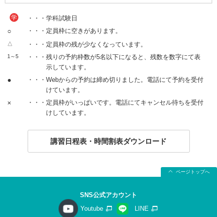
学
・・・学科試験日
○
・・・定員枠に空きがあります。
△
・・・定員枠の残が少なくなっています。
1～5
・・・残りの予約枠数が5名以下になると、残数を数字にて表
示しています。
●
・・・Webからの予約は締め切りました。電話にて予約を受付
けています。
×
・・・定員枠がいっぱいです。電話にてキャンセル待ちを受付
けしています。
講習日程表・時間割表ダウンロード
ページトップへ
SNS公式アカウント
Youtube
LINE