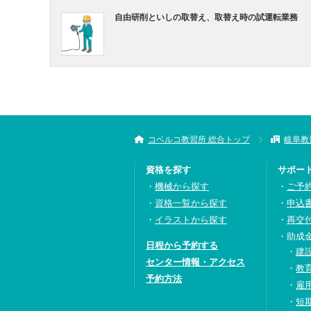
自由研削といしの取替え、取替え時の試運転業務
コベルコ教習所 総合トップ
岐阜教
資格を探す
サポー
機械から探す
ご予
資格一覧から探す
申込
イラストから探す
再交
助成
日程から予約する
建
センター情報・アクセス
教
予約方法
雇
短