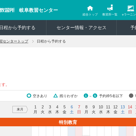
岐阜教習センター
総合トップ
教習所一覧
eラーニ
日程から予約する
センター情報・アクセス
予
習センタートップ
日程から予約する
ます。
空きあり
残りわずか
予約枠5名以下
1
5
～
1
2
3
4
5
6
7
8
9
10
11
12
13
14
来月
月
火
水
木
金
土
日
月
火
水
木
金
土
日
特別教育