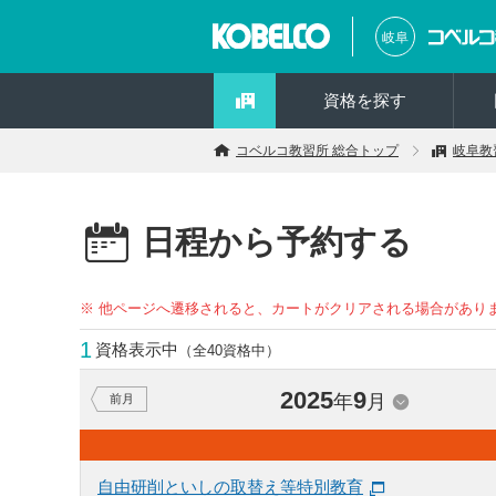
岐阜
資格を探す
コベルコ教習所 総合トップ
岐阜教
日程から予約する
※ 他ページへ遷移されると、カートがクリアされる場合があり
1
資格表示中
（全40資格中）
2025
9
年
月
前月
自由研削といしの取替え等特別教育