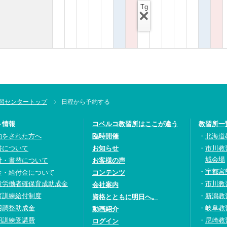
Tg
習センタートップ
日程から予約する
ト情報
コベルコ教習所はここが違う
教習所一
約をされた方へ
臨時開催
北海道
書について
お知らせ
市川教
城会場
付・書替について
お客様の声
宇都宮
金・給付金について
コンテンツ
設労働者確保育成助成金
市川教
会社案内
育訓練給付制度
新潟教
資格とともに明日へ。
用調整助成金
岐阜教
動画紹介
期訓練受講費
尼崎教
ログイン