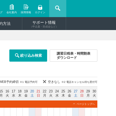
ング
会社案内
採用情報
ログイン
サポート情報
約方法
（申込書・助成金など）
講習日程表・時間割表
絞り込み検索
ダウンロード
WEB予約締切
空きなし
※1 電話予約可
※2 電話キャンセル待ち受付可
15
16
17
18
19
20
21
22
23
24
25
26
27
28
29
30
月
火
水
木
金
土
日
月
火
水
木
金
土
日
月
火
ページトップへ