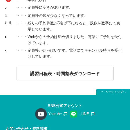
○
・・・定員枠に空きがあります。
△
・・・定員枠の残が少なくなっています。
1～5
・・・残りの予約枠数が5名以下になると、残数を数字にて表
示しています。
●
・・・Webからの予約は締め切りました。電話にて予約を受付
けています。
×
・・・定員枠がいっぱいです。電話にてキャンセル待ちを受付
けしています。
講習日程表・時間割表ダウンロード
ページトップへ
SNS公式アカウント
Youtube
LINE
お問い合わせ・資料請求