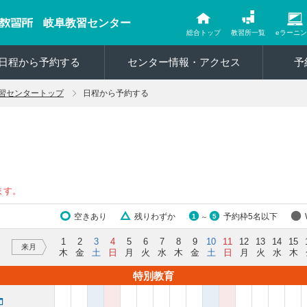
岐阜教習センター
総合トップ
教習所一覧
eラーニ
日程から予約する
センター情報・アクセス
予
習センタートップ
日程から予約する
ます。
空きあり
残りわずか
予約枠5名以下
1
5
～
1
2
3
4
5
6
7
8
9
10
11
12
13
14
15
来月
木
金
土
日
月
火
水
木
金
土
日
月
火
水
木
特別教育