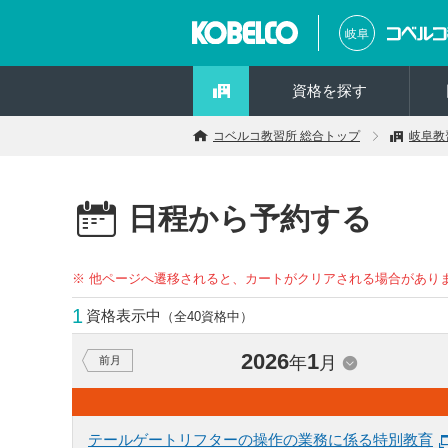
岐阜
資格を探す
コベルコ教習所 総合トップ
岐阜教
日程から予約する
※ 他ページへ遷移されると、カートがクリアされる場合があり
1
資格表示中
（全40資格中）
2026
1
年
月
前月
テールゲートリフターの操作の業務に係る特別教育