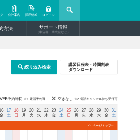
ング
会社案内
採用情報
ログイン
サポート情報
約方法
（申込書・助成金など）
講習日程表・時間割表
絞り込み検索
ダウンロード
WEB予約締切
空きなし
※1 電話予約可
※2 電話キャンセル待ち受付可
16
17
18
19
20
21
22
23
24
25
26
27
28
29
30
31
金
土
日
月
火
水
木
金
土
日
月
火
水
木
金
土
ページトップへ