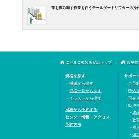
荷を積み卸す作業を伴うテールゲートリフターの操
コベルコ教習所 総合トップ
岐阜教
資格を探す
サポー
機械から探す
ご予
資格一覧から探す
申込
イラストから探す
再交
助成
日程から予約する
建
センター情報・アクセス
教
予約方法
雇
短