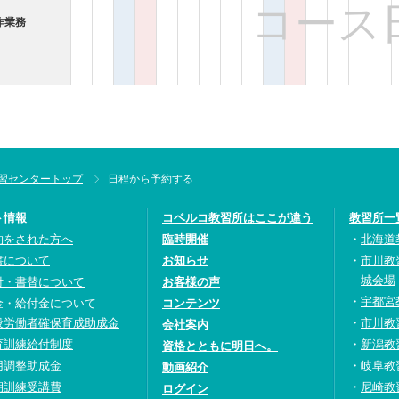
コース
作業務
習センタートップ
日程から予約する
ト情報
コベルコ教習所はここが違う
教習所一
約をされた方へ
臨時開催
北海道
書について
お知らせ
市川教
城会場
付・書替について
お客様の声
宇都宮
金・給付金について
コンテンツ
設労働者確保育成助成金
市川教
会社案内
育訓練給付制度
新潟教
資格とともに明日へ。
用調整助成金
岐阜教
動画紹介
期訓練受講費
尼崎教
ログイン