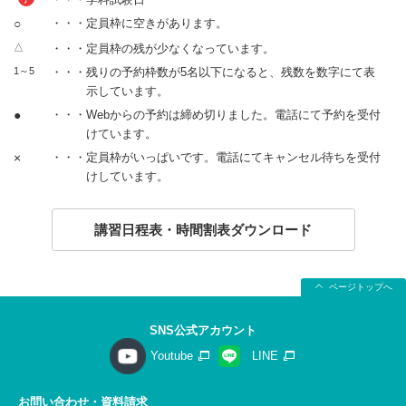
○
・・・定員枠に空きがあります。
△
・・・定員枠の残が少なくなっています。
1～5
・・・残りの予約枠数が5名以下になると、残数を数字にて表
示しています。
●
・・・Webからの予約は締め切りました。電話にて予約を受付
けています。
×
・・・定員枠がいっぱいです。電話にてキャンセル待ちを受付
けしています。
講習日程表・時間割表ダウンロード
ページトップへ
SNS公式アカウント
Youtube
LINE
お問い合わせ・資料請求