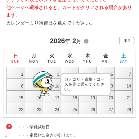
他ページへ遷移されると、カートがクリアされる場合があり
ます。
カレンダーより講習日を選んでください。
2026
2
年
月
来月
日
月
火
水
木
金
土
SUN
MON
TUE
WED
THU
FRI
SAT
1
2
3
4
5
6
7
カテゴリ・資格・コー
スを先に選んでくださ
8
9
10
11
12
13
14
い。
15
16
17
18
19
20
21
22
23
24
25
26
27
28
学
・・・学科試験日
○
・・・定員枠に空きがあります。