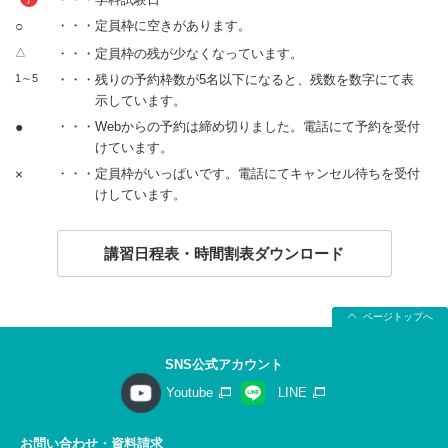
○
・・・定員枠に空きがあります。
△
・・・定員枠の残が少なくなっています。
1～5
・・・残りの予約枠数が5名以下になると、残数を数字にて表
示しています。
●
・・・Webからの予約は締め切りました。電話にて予約を受付
けています。
×
・・・定員枠がいっぱいです。電話にてキャンセル待ちを受付
けしています。
講習日程表・時間割表ダウンロード
ページトップへ
SNS公式アカウント
Youtube
LINE
お問い合わせ・資料請求