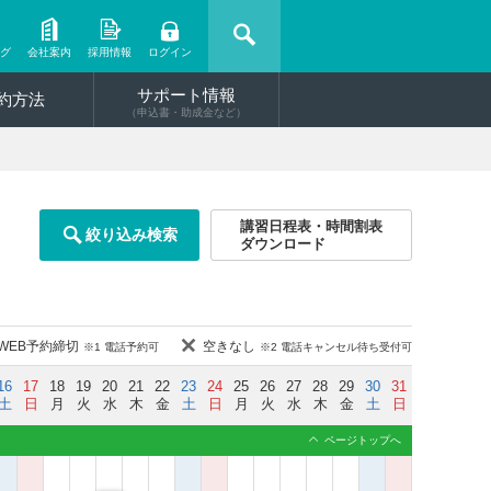
ング
会社案内
採用情報
ログイン
サポート情報
約方法
（申込書・助成金など）
講習日程表・時間割表
絞り込み検索
ダウンロード
WEB予約締切
空きなし
※1 電話予約可
※2 電話キャンセル待ち受付可
16
17
18
19
20
21
22
23
24
25
26
27
28
29
30
31
土
日
月
火
水
木
金
土
日
月
火
水
木
金
土
日
ページトップへ