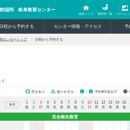
岐阜教習センター
総合トップ
教習所一覧
eラーニ
日程から予約する
センター情報・アクセス
予
習センタートップ
日程から予約する
ます。
空きあり
残りわずか
予約枠5名以下
1
5
～
1
2
3
4
5
6
7
8
9
10
11
12
13
14
15
来月
金
土
日
月
火
水
木
金
土
日
月
火
水
木
金
安全衛生教育