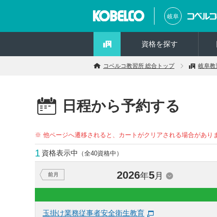
岐阜
資格を探す
コベルコ教習所 総合トップ
岐阜教
日程から予約する
※ 他ページへ遷移されると、カートがクリアされる場合があり
1
資格表示中
（全40資格中）
2026
5
年
月
前月
玉掛け業務従事者安全衛生教育