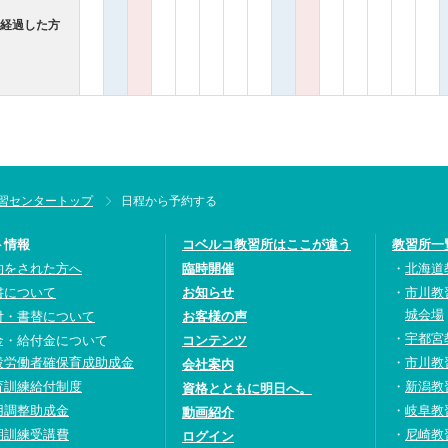
年経過した方
習センタートップ
日程から予約する
ト情報
コベルコ教習所はここが違う
教習所一
約をされた方へ
臨時開催
北海道
書について
お知らせ
市川教
城会場
付・書替について
お客様の声
宇都宮
金・給付金について
コンテンツ
設労働者確保育成助成金
市川教
会社案内
育訓練給付制度
新潟教
資格とともに明日へ。
用調整助成金
岐阜教
動画紹介
期訓練受講費
尼崎教
ログイン