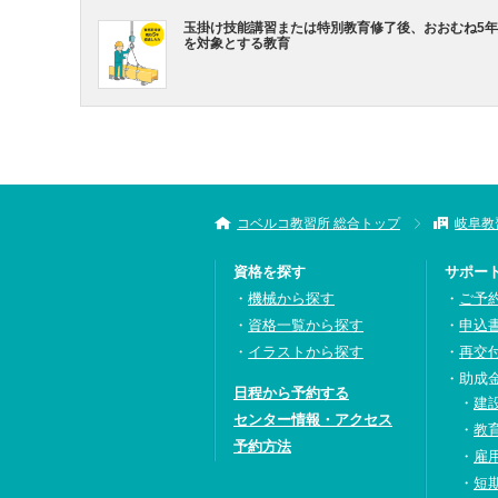
玉掛け技能講習または特別教育修了後、おおむね5
を対象とする教育
コベルコ教習所 総合トップ
岐阜教
資格を探す
サポー
機械から探す
ご予
資格一覧から探す
申込
イラストから探す
再交
助成
日程から予約する
建
センター情報・アクセス
教
予約方法
雇
短