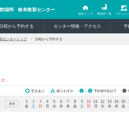
岐阜教習センター
総合トップ
教習所一覧
eラーニ
日程から予約する
センター情報・アクセス
予
習センタートップ
日程から予約する
ます。
空きあり
残りわずか
予約枠5名以下
1
5
～
1
2
3
4
5
6
7
8
9
10
11
12
13
14
15
来月
金
土
日
月
火
水
木
金
土
日
月
火
水
木
金