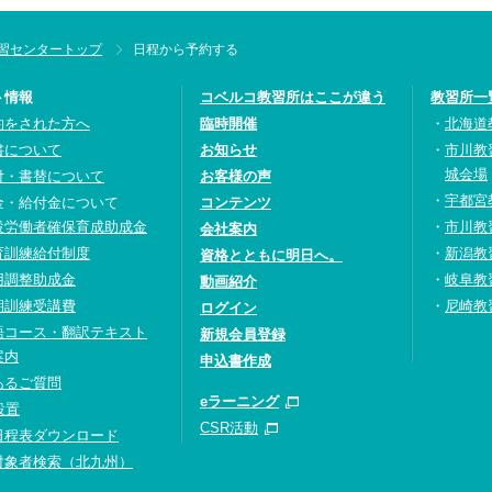
習センタートップ
日程から予約する
ト情報
コベルコ教習所はここが違う
教習所一
約をされた方へ
臨時開催
北海道
書について
お知らせ
市川教
城会場
付・書替について
お客様の声
宇都宮
金・給付金について
コンテンツ
設労働者確保育成助成金
市川教
会社案内
育訓練給付制度
新潟教
資格とともに明日へ。
用調整助成金
岐阜教
動画紹介
期訓練受講費
尼崎教
ログイン
語コース・翻訳テキスト
新規会員登録
案内
申込書作成
あるご質問
eラーニング
設置
CSR活動
日程表ダウンロード
対象者検索（北九州）