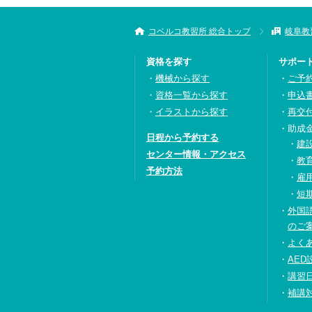
コベルコ教習所 総合トップ
岐阜教
資格を探す
サポー
機械から探す
ご予
資格一覧から探す
申込
イラストから探す
再交
助成
日程から予約する
建
センター情報・アクセス
教
予約方法
雇
短
外国
のご
よく
AED
講習
補講