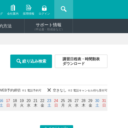
ング
会社案内
採用情報
ログイン
サポート情報
約方法
（申込書・助成金など）
講習日程表・時間割表
絞り込み検索
ダウンロード
WEB予約締切
空きなし
※1 電話予約可
※2 電話キャンセル待ち受付可
16
17
18
19
20
21
22
23
24
25
26
27
28
29
30
31
土
日
月
火
水
木
金
土
日
月
火
水
木
金
土
日
ページトップへ