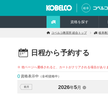
岐阜
資格を探す
コベルコ教習所 総合トップ
岐阜教
日程から予約する
※ 他ページへ遷移されると、カートがクリアされる場合があり
0
資格表示中
（全40資格中）
2026
5
年
月
前月