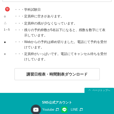
学
・・・学科試験日
○
・・・定員枠に空きがあります。
△
・・・定員枠の残が少なくなっています。
1～5
・・・残りの予約枠数が5名以下になると、残数を数字にて表
示しています。
●
・・・Webからの予約は締め切りました。電話にて予約を受付
けています。
×
・・・定員枠がいっぱいです。電話にてキャンセル待ちを受付
けしています。
講習日程表・時間割表ダウンロード
ページトップへ
SNS公式アカウント
Youtube
LINE