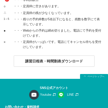
○
・・・定員枠に空きがあります。
△
・・・定員枠の残が少なくなっています。
1～5
・・・残りの予約枠数が5名以下になると、残数を数字にて表
示しています。
●
・・・Webからの予約は締め切りました。電話にて予約を受付
けています。
×
・・・定員枠がいっぱいです。電話にてキャンセル待ちを受付
けしています。
講習日程表・時間割表ダウンロード
ページトップへ
SNS公式アカウント
Youtube
LINE
お問い合わせ・資料請求