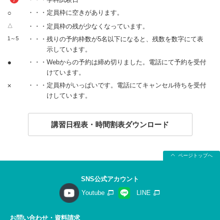
○
・・・定員枠に空きがあります。
△
・・・定員枠の残が少なくなっています。
1～5
・・・残りの予約枠数が5名以下になると、残数を数字にて表
示しています。
●
・・・Webからの予約は締め切りました。電話にて予約を受付
けています。
×
・・・定員枠がいっぱいです。電話にてキャンセル待ちを受付
けしています。
講習日程表・時間割表ダウンロード
ページトップへ
SNS公式アカウント
Youtube
LINE
お問い合わせ・資料請求