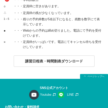
○
・・・定員枠に空きがあります。
△
・・・定員枠の残が少なくなっています。
1～5
・・・残りの予約枠数が5名以下になると、残数を数字にて表
示しています。
●
・・・Webからの予約は締め切りました。電話にて予約を受付
けています。
×
・・・定員枠がいっぱいです。電話にてキャンセル待ちを受付
けしています。
講習日程表・時間割表ダウンロード
ページトップへ
SNS公式アカウント
Youtube
LINE
お問い合わせ・資料請求