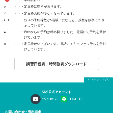
○
・・・定員枠に空きがあります。
△
・・・定員枠の残が少なくなっています。
1～5
・・・残りの予約枠数が5名以下になると、残数を数字にて表
示しています。
●
・・・Webからの予約は締め切りました。電話にて予約を受付
けています。
×
・・・定員枠がいっぱいです。電話にてキャンセル待ちを受付
けしています。
講習日程表・時間割表ダウンロード
ページトップへ
SNS公式アカウント
Youtube
LINE
お問い合わせ・資料請求