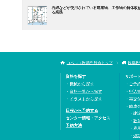
石綿などが使用されている建築物、工作物の解体改
る業務
コベルコ教習所 総合トップ
岐阜教
資格を探す
サポー
機械から探す
ご予
資格一覧から探す
申込
イラストから探す
再交
助成
日程から予約する
建
センター情報・アクセス
教
予約方法
雇
短