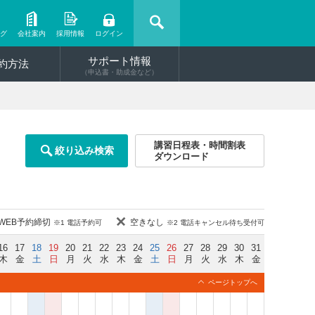
ング
会社案内
採用情報
ログイン
サポート情報
約方法
（申込書・助成金など）
講習日程表・時間割表
絞り込み検索
ダウンロード
WEB予約締切
空きなし
※1 電話予約可
※2 電話キャンセル待ち受付可
16
17
18
19
20
21
22
23
24
25
26
27
28
29
30
31
木
金
土
日
月
火
水
木
金
土
日
月
火
水
木
金
ページトップへ