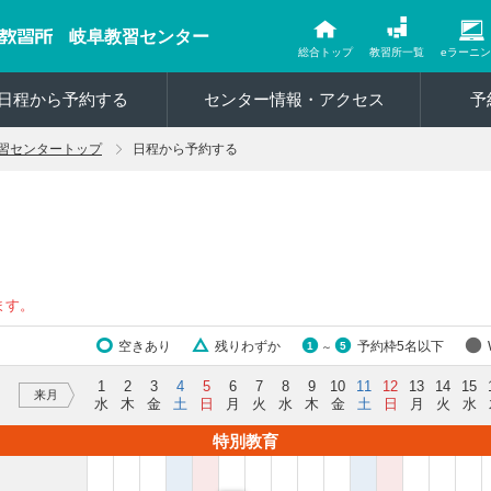
岐阜教習センター
総合トップ
教習所一覧
eラーニ
日程から予約する
センター情報・アクセス
予
習センタートップ
日程から予約する
ます。
空きあり
残りわずか
予約枠5名以下
1
5
～
1
2
3
4
5
6
7
8
9
10
11
12
13
14
15
来月
水
木
金
土
日
月
火
水
木
金
土
日
月
火
水
特別教育