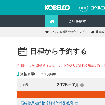
岐阜
資格を探す
コベルコ教習所 総合トップ
岐阜教
日程から予約する
※ 他ページへ遷移されると、カートがクリアされる場合があり
1
資格表示中
（全40資格中）
2026
7
年
月
前月
石綿使用建築物等解体等特別教育