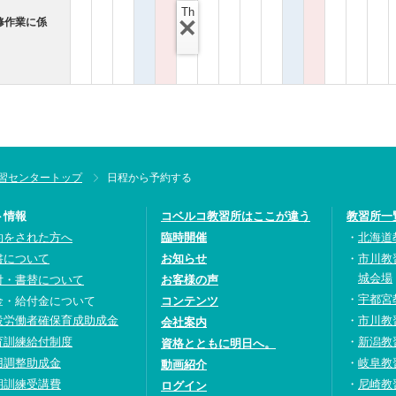
Th
修作業に係
習センタートップ
日程から予約する
ト情報
コベルコ教習所はここが違う
教習所一
約をされた方へ
臨時開催
北海道
書について
お知らせ
市川教
城会場
付・書替について
お客様の声
宇都宮
金・給付金について
コンテンツ
設労働者確保育成助成金
市川教
会社案内
育訓練給付制度
新潟教
資格とともに明日へ。
用調整助成金
岐阜教
動画紹介
期訓練受講費
尼崎教
ログイン