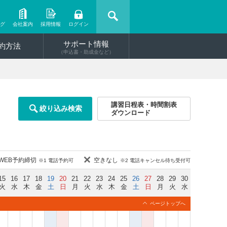
ング
会社案内
採用情報
ログイン
サポート情報
約方法
（申込書・助成金など）
講習日程表・時間割表
絞り込み検索
ダウンロード
WEB予約締切
空きなし
※1 電話予約可
※2 電話キャンセル待ち受付可
15
16
17
18
19
20
21
22
23
24
25
26
27
28
29
30
火
水
木
金
土
日
月
火
水
木
金
土
日
月
火
水
ページトップへ