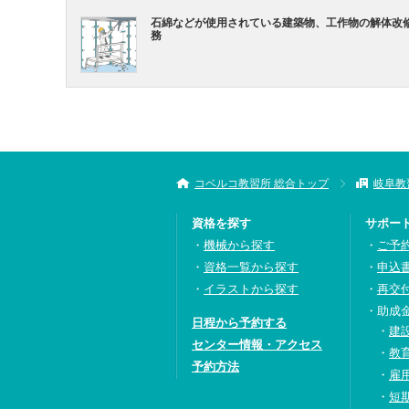
石綿などが使用されている建築物、工作物の解体改
務
コベルコ教習所 総合トップ
岐阜教
資格を探す
サポー
機械から探す
ご予
資格一覧から探す
申込
イラストから探す
再交
助成
日程から予約する
建
センター情報・アクセス
教
予約方法
雇
短