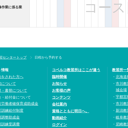
コース
修作業に係る業
習センタートップ
日程から予約する
ト情報
コベルコ教習所はここが違う
教習所一
約をされた方へ
臨時開催
北海道
書について
お知らせ
市川教
城会場
付・書替について
お客様の声
宇都宮
金・給付金について
コンテンツ
設労働者確保育成助成金
市川教
会社案内
育訓練給付制度
新潟教
資格とともに明日へ。
用調整助成金
岐阜教
動画紹介
期訓練受講費
尼崎教
ログイン