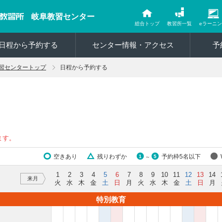
岐阜教習センター
総合トップ
教習所一覧
eラーニ
日程から予約する
センター情報・アクセス
予
習センタートップ
日程から予約する
ます。
空きあり
残りわずか
予約枠5名以下
1
5
～
1
2
3
4
5
6
7
8
9
10
11
12
13
14
来月
火
水
木
金
土
日
月
火
水
木
金
土
日
月
特別教育