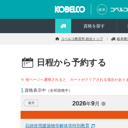
岐阜
資格を探す
コベルコ教習所 総合トップ
岐阜教
日程から予約する
※ 他ページへ遷移されると、カートがクリアされる場合があり
1
資格表示中
（全40資格中）
2026
9
年
月
前月
石綿使用建築物等解体等特別教育