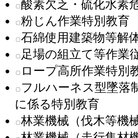
酸素欠乏・硫化水素
粉じん作業特別教育
石綿使用建築物等解
足場の組立て等作業
ロープ高所作業特別
フルハーネス型墜落
に係る特別教育
林業機械（伐木等機
林業機械（走行集材