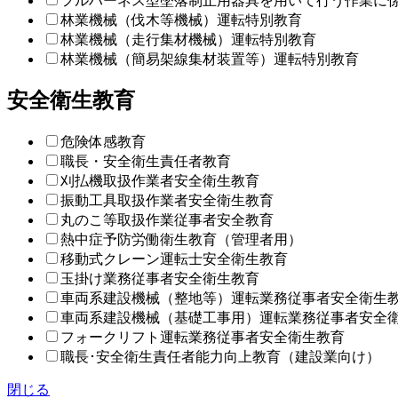
フルハーネス型墜落制止用器具を用いて行う作業に
林業機械（伐木等機械）運転特別教育
林業機械（走行集材機械）運転特別教育
林業機械（簡易架線集材装置等）運転特別教育
安全衛生教育
危険体感教育
職長・安全衛生責任者教育
刈払機取扱作業者安全衛生教育
振動工具取扱作業者安全衛生教育
丸のこ等取扱作業従事者安全教育
熱中症予防労働衛生教育（管理者用）
移動式クレーン運転士安全衛生教育
玉掛け業務従事者安全衛生教育
車両系建設機械（整地等）運転業務従事者安全衛生
車両系建設機械（基礎工事用）運転業務従事者安全
フォークリフト運転業務従事者安全衛生教育
職長･安全衛生責任者能力向上教育（建設業向け）
閉じる