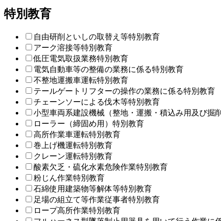
特別教育
自由研削といしの取替え等特別教育
アーク溶接等特別教育
低圧電気取扱業務特別教育
電気自動車等の整備の業務に係る特別教育
不整地運搬車運転特別教育
テールゲートリフターの操作の業務に係る特別教育
チェーンソーによる伐木等特別教育
小型車両系建設機械（整地・運搬・積込み用及び掘
ローラー（締固め用）特別教育
高所作業車運転特別教育
巻上げ機運転特別教育
クレーン運転特別教育
酸素欠乏・硫化水素危険作業特別教育
粉じん作業特別教育
石綿使用建築物等解体等特別教育
足場の組立て等作業従事者特別教育
ロープ高所作業特別教育