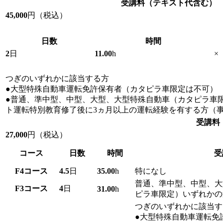
受講料
（テキスト代含む）
45,000
円（税込）
日数
時間
2
日
11.00
h
×
つぎのいずれかに該当する方
●大型特殊自動車運転免許保有者（カタピラ車限定は不可）
●普通、準中型、中型、大型、大型特殊自動車（カタピラ車
ト運転特別教育修了後に3ヵ月以上の運転経験を有する方（
受講料
27,000
円（税込）
コース
日数
時間
受
F4
コース
4.5
日
35.00
h
特になし
普通、準中型、中型、大
F3
コース
4
日
31.00
h
ピラ車限定）いずれかの
つぎのいずれかに該当す
●大型特殊自動車運転免