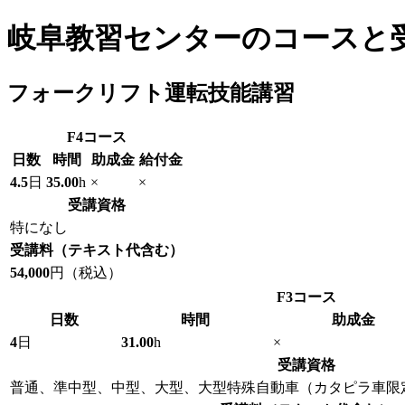
岐阜教習センターのコースと
フォークリフト運転技能講習
F4
コース
日数
時間
助成金
給付金
4.5
日
35.00
h
×
×
受講資格
特になし
受講料
（テキスト代含む）
54,000
円（税込）
F3
コース
日数
時間
助成金
4
日
31.00
h
×
受講資格
普通、準中型、中型、大型、大型特殊自動車（カタピラ車限