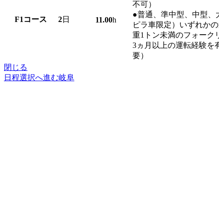
不可）
●普通、準中型、中型、
F1
コース
2
日
11.00
h
ピラ車限定）いずれかの
重1トン未満のフォーク
3ヵ月以上の運転経験を
要）
閉じる
日程選択へ進む
岐阜