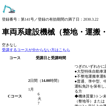
登録番号：第141号／登録の有効期間の満了日：2030.3.22
車両系建設機械（整地・運搬
空きなし
受講するコースが
分からない方はこちら
コース
受講日と受講時間
つぎのいずれかに
●大型特殊自動車
●不整地運搬車運
2
日間（
14.00
時間）
●普通、準中型、
運転免許を保有し
1月
る方
6
C
コース
◆機体質量3トン
火
（整地等）または
7