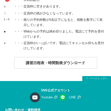
○
・・・定員枠に空きがあります。
△
・・・定員枠の残が少なくなっています。
1～5
・・・残りの予約枠数が5名以下になると、残数を数字にて表
示しています。
●
・・・Webからの予約は締め切りました。電話にて予約を受付
けています。
×
・・・定員枠がいっぱいです。電話にてキャンセル待ちを受付
けしています。
講習日程表・時間割表ダウンロード
ページトップへ
SNS公式アカウント
Youtube
LINE
お問い合わせ・資料請求