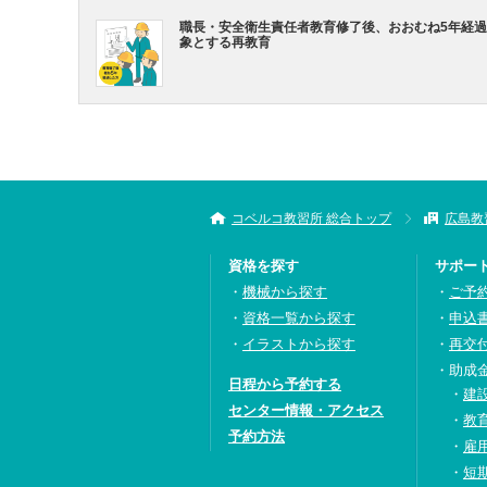
職長・安全衛生責任者教育修了後、おおむね5年経
象とする再教育
コベルコ教習所 総合トップ
広島教
資格を探す
サポー
機械から探す
ご予
資格一覧から探す
申込
イラストから探す
再交
助成
日程から予約する
建
センター情報・アクセス
教
予約方法
雇
短