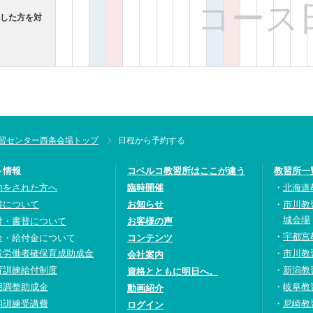
コース
過した方を対
習センター西条会場トップ
日程から予約する
ト情報
コベルコ教習所はここが違う
教習所一
約をされた方へ
臨時開催
北海道
書について
お知らせ
市川教
城会場
付・書替について
お客様の声
宇都宮
金・給付金について
コンテンツ
設労働者確保育成助成金
市川教
会社案内
育訓練給付制度
新潟教
資格とともに明日へ。
用調整助成金
岐阜教
動画紹介
期訓練受講費
尼崎教
ログイン