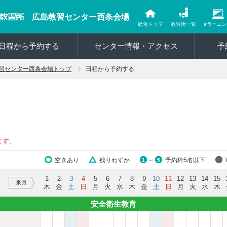
広島教習センター西条会場
総合トップ
教習所一覧
eラーニ
日程から予約する
センター情報・アクセス
予
習センター西条会場トップ
日程から予約する
ます。
空きあり
残りわずか
予約枠5名以下
1
5
～
1
2
3
4
5
6
7
8
9
10
11
12
13
14
15
来月
木
金
土
日
月
火
水
木
金
土
日
月
火
水
木
安全衛生教育