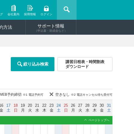
ング
会社案内
採用情報
ログイン
サポート情報
約方法
（申込書・助成金など）
講習日程表・時間割表
絞り込み検索
ダウンロード
WEB予約締切
空きなし
※1 電話予約可
※2 電話キャンセル待ち受付可
16
17
18
19
20
21
22
23
24
25
26
27
28
29
30
31
金
土
日
月
火
水
木
金
土
日
月
火
水
木
金
土
ページトップへ