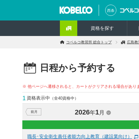
西条
資格を探す
コベルコ教習所 総合トップ
広島教
日程から予約する
※ 他ページへ遷移されると、カートがクリアされる場合があり
1
資格表示中
（全40資格中）
2026
1
年
月
前月
職長･安全衛生責任者能力向上教育（建設業向け）