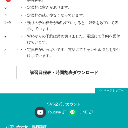
○
・・・定員枠に空きがあります。
△
・・・定員枠の残が少なくなっています。
1～5
・・・残りの予約枠数が5名以下になると、残数を数字にて表
示しています。
●
・・・Webからの予約は締め切りました。電話にて予約を受付
けています。
×
・・・定員枠がいっぱいです。電話にてキャンセル待ちを受付
けしています。
講習日程表・時間割表ダウンロード
ページトップへ
SNS公式アカウント
Youtube
LINE
お問い合わせ・資料請求