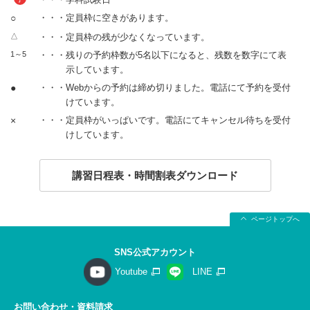
○
・・・定員枠に空きがあります。
△
・・・定員枠の残が少なくなっています。
1～5
・・・残りの予約枠数が5名以下になると、残数を数字にて表
示しています。
●
・・・Webからの予約は締め切りました。電話にて予約を受付
けています。
×
・・・定員枠がいっぱいです。電話にてキャンセル待ちを受付
けしています。
講習日程表・時間割表ダウンロード
ページトップへ
SNS公式アカウント
Youtube
LINE
お問い合わせ・資料請求