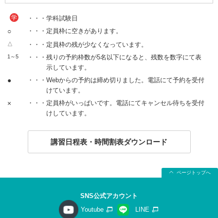
学
・・・学科試験日
○
・・・定員枠に空きがあります。
△
・・・定員枠の残が少なくなっています。
1～5
・・・残りの予約枠数が5名以下になると、残数を数字にて表
示しています。
●
・・・Webからの予約は締め切りました。電話にて予約を受付
けています。
×
・・・定員枠がいっぱいです。電話にてキャンセル待ちを受付
けしています。
講習日程表・時間割表ダウンロード
ページトップへ
SNS公式アカウント
Youtube
LINE