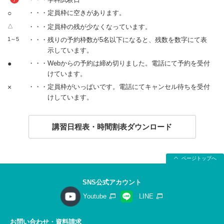
○
・・・定員枠に空きがあります。
△
・・・定員枠の残が少なくなっています。
1～5
・・・残りの予約枠数が5名以下になると、残数を数字にて表
示しています。
●
・・・Webからの予約は締め切りました。電話にて予約を受付
けています。
×
・・・定員枠がいっぱいです。電話にてキャンセル待ちを受付
けしています。
講習日程表・時間割表ダウンロード
ページトップへ
SNS公式アカウント
Youtube
LINE
お問い合わせ・資料請求