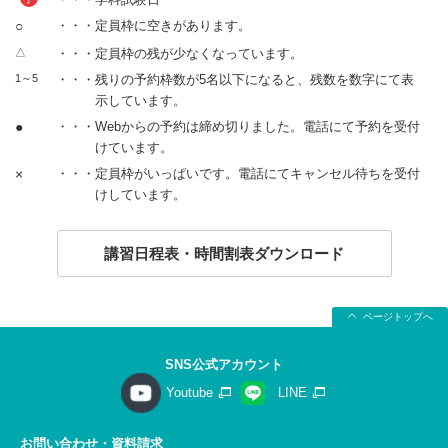
○
・・・定員枠に空きがあります。
△
・・・定員枠の残が少なくなっています。
1～5
・・・残りの予約枠数が5名以下になると、残数を数字にて表
示しています。
●
・・・Webからの予約は締め切りました。電話にて予約を受付
けています。
×
・・・定員枠がいっぱいです。電話にてキャンセル待ちを受付
けしています。
講習日程表・時間割表ダウンロード
ページトップへ
SNS公式アカウント
Youtube
LINE
お問い合わせ・資料請求