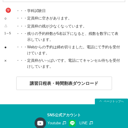
学
・・・学科試験日
○
・・・定員枠に空きがあります。
△
・・・定員枠の残が少なくなっています。
1～5
・・・残りの予約枠数が5名以下になると、残数を数字にて表
示しています。
●
・・・Webからの予約は締め切りました。電話にて予約を受付
けています。
×
・・・定員枠がいっぱいです。電話にてキャンセル待ちを受付
けしています。
講習日程表・時間割表ダウンロード
ページトップへ
SNS公式アカウント
Youtube
LINE