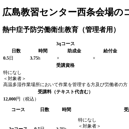
広島教習センター西条会場の
熱中症予防労働衛生教育（管理者用）
3q
コース
日数
時間
助成金
給付金
0.5
日
3.75
h
×
×
受講資格
特になし
＜対象者＞
高温多湿作業場所において作業を管理する方及び労働者の方
受講料
（テキスト代含む）
12,000
円（税込）
コース
日数
時間
受
特になし
＜対象者＞
3q
コース
0.5
日