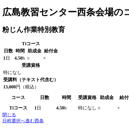
広島教習センター西条会場の
粉じん作業特別教育
Ti
コース
日数
時間
助成金
給付金
1
日
4.50
h
○
×
受講資格
特になし
受講料
（テキスト代含む）
13,000
円（税込）
コース
日数
時間
受講資格
助成金
給付
Ti
コース
1
日
4.50
h
特になし
○
×
閉じる
日程選択へ進む
西条