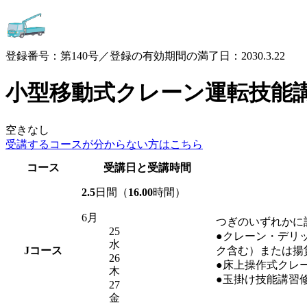
登録番号：第140号／登録の有効期間の満了日：2030.3.22
小型移動式クレーン運転技能
空きなし
受講するコースが
分からない方はこちら
コース
受講日と受講時間
2.5
日間（
16.00
時間）
6月
つぎのいずれかに
25
●クレーン・デリ
水
J
コース
ク含む）または揚
26
●床上操作式クレ
木
●玉掛け技能講習
27
金