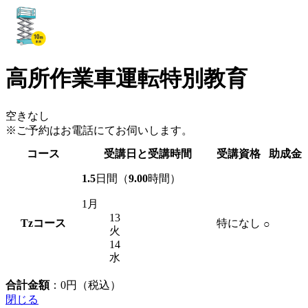
高所作業車運転特別教育
空きなし
※ご予約はお電話にてお伺いします。
コース
受講日と受講時間
受講資格
助成金
1.5
日間（
9.00
時間）
1月
13
Tz
コース
特になし
○
火
14
水
合計金額
：
0
円（税込）
閉じる