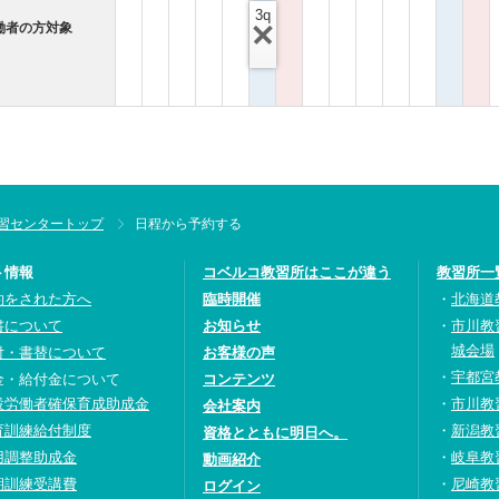
3q
働者の方対象
習センタートップ
日程から予約する
ト情報
コベルコ教習所はここが違う
教習所一
約をされた方へ
臨時開催
北海道
書について
お知らせ
市川教
城会場
付・書替について
お客様の声
宇都宮
金・給付金について
コンテンツ
設労働者確保育成助成金
市川教
会社案内
育訓練給付制度
新潟教
資格とともに明日へ。
用調整助成金
岐阜教
動画紹介
期訓練受講費
尼崎教
ログイン