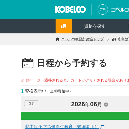
広島
資格を探す
コベルコ教習所 総合トップ
広島教
日程から予約する
※ 他ページへ遷移されると、カートがクリアされる場合があり
1
資格表示中
（全40資格中）
2026
06
年
月
前月
熱中症予防労働衛生教育（管理者用）