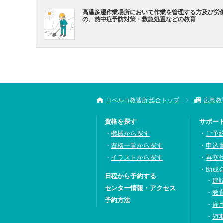
高温多湿作業場所において作業を管理する方及び労
の、熱中症予防対策・救急処置などの教育
コベルコ教習所 総合トップ
広島教
資格を探す
サポー
機械から探す
ご予
資格一覧から探す
申込
イラストから探す
再交
助成
日程から予約する
建
センター情報・アクセス
教
予約方法
雇
短