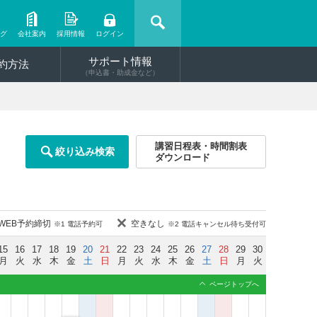
ング
会社案内
採用情報
ログイン
サポート情報
約方法
（申込書・助成金など）
講習日程表・時間割表
絞り込み検索
ダウンロード
WEB予約締切
空きなし
※1 電話予約可
※2 電話キャンセル待ち受付可
15
16
17
18
19
20
21
22
23
24
25
26
27
28
29
30
月
火
水
木
金
土
日
月
火
水
木
金
土
日
月
火
ページトップへ