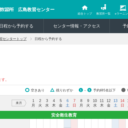
広島教習センター
総合トップ
教習所一覧
eラーニ
日程から予約する
センター情報・アクセス
予
習センタートップ
日程から予約する
ます。
空きあり
残りわずか
予約枠5名以下
1
5
～
1
2
3
4
5
6
7
8
9
10
11
12
13
14
来月
月
火
水
木
金
土
日
月
火
水
木
金
土
日
安全衛生教育